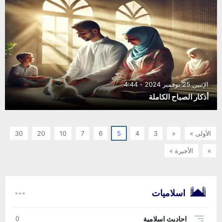
الإثنين 25 نوفمبر 2024 - 4:44
أذكار الصباح الكاملة
الأولى »
«
3
4
5
6
7
10
20
30
»
الأخيرة »
اسلاميات
احاديث اسلامية
0