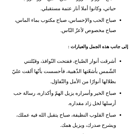
حياتي، وكانوا أملا أنار عتمة مستقبلي.
صباح الحب والإحساس، صباح مكتوب بماء الماس،
صباح مخصوص لأعزّ النّاس.
إلى جانب هذه الجمل والعبارات :
أشرقت أنوار الصّباح، ففتحت النّوافذ، وقبّلتني
الشّمس بأشعّتها الذّهبية، فأحسست بأنّها ألقت عليّ
بظلالها أنوارًا من الأمل والتّفاؤل.
صباح الخير وأسراره يزيل الهمّ وأكداره، رسالة حب
أرسلها لخل زاد مقداره.
صباح القلوب النظيفة، صباح يتقبل الله فيه عملك،
ويشرح صدرك، ويزيل همك.