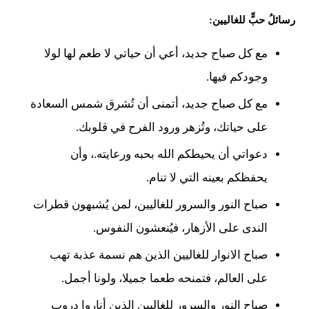
رسائلُ حبٍّ للغاليين:
مع كل صباح جديد، أعي أن حياتي لا طعم لها لولا
وجودكم فيها.
مع كل صباح جديد، أتمنى أن تُشرق شمس السعادة
على حياتك، وتُزهر ورود الفرح في قلوبك.
دعواتي أن يحيطكم الله بحبه ورعايته.، وأن
يحفظكم بعينه التي لا تنام.
صباح النور والسرور للغاليين، لمن يُشبهون قطرات
الندى على الأزهار، فيُنعشون النفوس.
صباح الانوار للغاليين الذين هم نسمة عذبة تهب
على العالم، فتمنحه طعما جميلا، ولونا أجمل.
صباح النور والسرور للغاليين الذين أناروا دروب