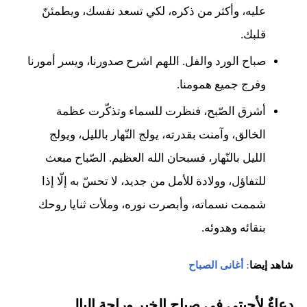
عليه، وأكثر من ذكره، لكي تسعد نفسك، ويطمئنّ
قلبك.
صباح الورد والفل. اللهم اشرح صدورنا، ويسر أمورنا
وفرج جميع همومنا.
أشرق الصّبح، فنظرت للسماء وتذكّرت عظمة
الخالق، وآمنت بقدرته، يولج النّهار بالليل، ويولج
الليل بالنّهار، فسبحان الله العظيم. الصّباح مبعث
للتفاؤل، وولادة للأمل من جديد، لا تحسّ به إلّا إذا
شممت نسماته، وأبصرت نوره، وملأت ثنايا روحك
بنقائه وهدوئه.
شاهد إيضا
: أغانى الصباح
دعاءٌ لأحبتي في صباح الخير وراحة البال