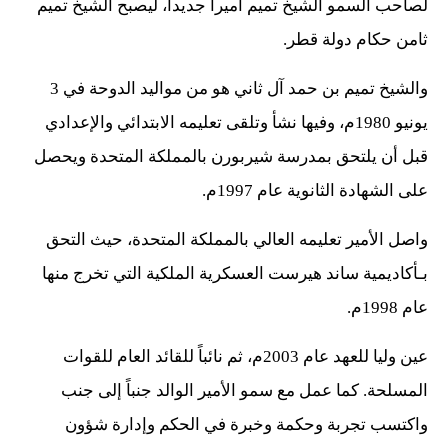
لصاحب السمو الشيخ تميم أميرا جديدا، ليصبح الشيخ تميم
ثامن حكام دولة قطر.
والشيخ تميم بن حمد آل ثاني هو من مواليد الدوحة في 3
يونيو 1980م، وفيها نشأ وتلقى تعليمه الابتدائي والإعدادي
قبل أن يلتحق بمدرسة شيربورن بالمملكة المتحدة ويحصل
على الشهادة الثانوية عام 1997م.
واصل الأمير تعليمه العالي بالمملكة المتحدة، حيث التحق
بـأكاديمية ساند هيرست العسكرية الملكية التي تخرج منها
عام 1998م.
عين وليا للعهد عام 2003م، ثم نائباً للقائد العام للقوات
المسلحة. كما عمل مع سمو الأمير الوالد جنباً إلى جنب
واكتسب تجربة وحكمة وخبرة في الحكم وإدارة شؤون