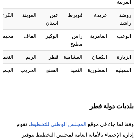
الغربية
روضة
عريدة
فويرط
عين
العوينة
الكرعان
راشد
اسنان
الوعب
العامرية
راس
الوكير
القاف
محيش
مطبخ
الزبارة
الكعبان
الغشامية
قطر
الريم
النعمان
السيليه
العطورية
الثميد
الصنع
الخريب
الجميلي
بلديات دولة قطر
وفقا لما جاء في موقع
المجلس الوطني للتخطيط
، تقوم
إدارة الإحصاء بالأمانة العامة لمجلس التخطيط بتوفير