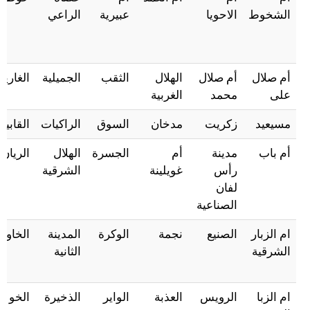
الشخوط
الاحويا
عبيرية
الراعي
أم صلال
أم صلال
الهلال
الثقب
الجميلية
الغارية
على
محمد
الغربية
مسيعيد
زكريت
مدخان
السوق
الراكيات
القابية
أم باب
مدينة
أم
الجسرة
الهلال
الريان
رأس
غويلينة
الشرقية
لفان
الصناعية
ام الزبار
الصنيع
نجمة
الوكرة
المدينة
الخاور
الشرقية
الثانية
ام الزبا
الرويس
العذبة
الواير
الذخيرة
الخو