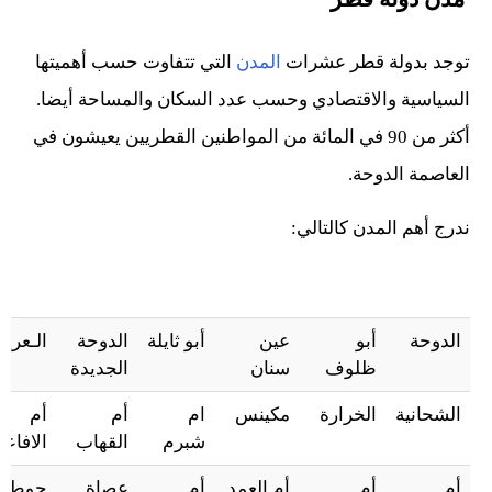
توجد بدولة قطر عشرات
المدن
التي تتفاوت حسب أهميتها
السياسية والاقتصادي وحسب عدد السكان والمساحة أيضا.
أكثر من 90 في المائة من المواطنين القطريين يعيشون في
العاصمة الدوحة.
ندرج أهم المدن كالتالي:
الدوحة
أبو
عين
أبو ثايلة
الدوحة
الـعري
ظلوف
سنان
الجديدة
الشحانية
الخرارة
مكينس
ام
أم
أم
شبرم
القهاب
الافاع
أم
أم
أم العمد
أم
عصاة
حوطان