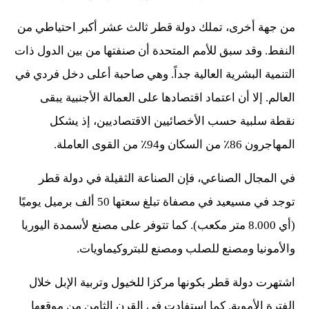
من جهة أخرى، تملك دولة قطر ثالث عشر أكبر احتياطي من
النفط. وقد سبق للأمم المتحدة أن صنفتها من بين الدول ذات
التنمية البشرية العالية جداً. وهي صاحبة أعلى دخل فردي في
العالم. إلا أن اعتماد اقتصادها على العمالة الأجنبية يبقى
نقطة سلبية حسب الأخصائيين الاقتصاديين، إذ يشكل
المهاجرون 86٪ من السكان و94٪ من القوى العاملة.
في المجال الصناعي، فإن الصناعة الثقيلة في دولة قطر
توجد في مسيعيد في مصفاة تبلغ سعتها 50 ألف برميل يوميًا
(أي 8.000 متر مكعب). كما تتوفر على مصنع لأسمدة اليوريا
والأمونيا ومصنع للصلب ومصنع للبتروكيماويات.
اشتهرت دولة قطر بكونها مركزا للخيول وتربية الإبل خلال
الفترة الأموية. كما استفادت في القرن الثامن من موقعها