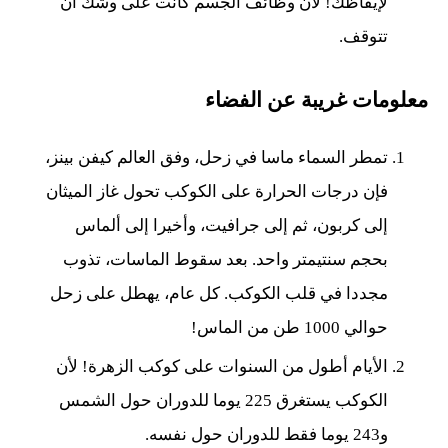
لإيقاظك! لأن وظائف الجسم كانت على وشك أن
تتوقف.
معلومات غريبة عن الفضاء
تمطر السماء ماسا في زحل، وفق العالم كيفن بينز،
فإن درجات الحرارة على الكوكب تحول غاز الميثان
إلى كربون، ثم إلى جرافيت، وأخيرا إلى ألماس
بحجم سنتيمتر واحد. بعد سقوط الماسات، تذوب
مجددا في قلب الكوكب. كل عام، يهطل على زحل
حوالي 1000 طن من الماس!
الأيام أطول من السنوات على كوكب الزهرة! لأن
الكوكب يستغرق 225 يوما للدوران حول الشمس
و243 يوما فقط للدوران حول نفسه.